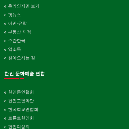
온라인지면 보기
핫뉴스
이민·유학
부동산·재정
주간한국
업소록
찾아오시는 길
한인 문화예술 연합
한인문인협회
한인교향악단
한국학교연합회
토론토한인회
한인여성회