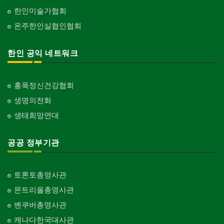
한인미술가협회
온주한인실협인협회
한인 공익 네트워크
홍푹정신건강협회
생명의전화
생태희망연대
공공 정부기관
토론토총영사관
몬트리올총영사관
벤쿠버총영사관
캐나다한국대사관