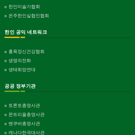
한인미술가협회
온주한인실협인협회
한인 공익 네트워크
홍푹정신건강협회
생명의전화
생태희망연대
공공 정부기관
토론토총영사관
몬트리올총영사관
벤쿠버총영사관
캐나다한국대사관