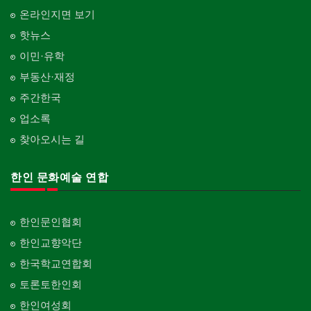
온라인지면 보기
핫뉴스
이민·유학
부동산·재정
주간한국
업소록
찾아오시는 길
한인 문화예술 연합
한인문인협회
한인교향악단
한국학교연합회
토론토한인회
한인여성회