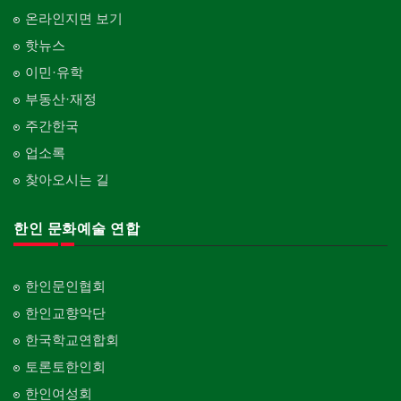
온라인지면 보기
핫뉴스
이민·유학
부동산·재정
주간한국
업소록
찾아오시는 길
한인 문화예술 연합
한인문인협회
한인교향악단
한국학교연합회
토론토한인회
한인여성회