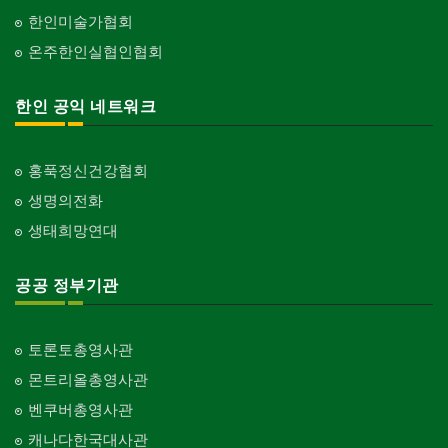
한인미술가협회
온주한인실협인협회
한인 공익 네트워크
홍푹정신건강협회
생명의전화
생태희망연대
공공 정부기관
토론토총영사관
몬트리올총영사관
벤쿠버총영사관
캐나다한국대사관