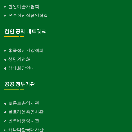
한인미술가협회
온주한인실협인협회
한인 공익 네트워크
홍푹정신건강협회
생명의전화
생태희망연대
공공 정부기관
토론토총영사관
몬트리올총영사관
벤쿠버총영사관
캐나다한국대사관