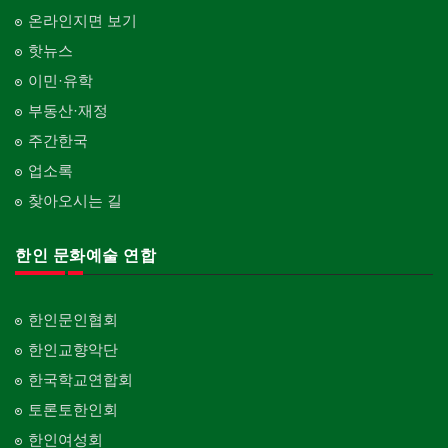
온라인지면 보기
핫뉴스
이민·유학
부동산·재정
주간한국
업소록
찾아오시는 길
한인 문화예술 연합
한인문인협회
한인교향악단
한국학교연합회
토론토한인회
한인여성회