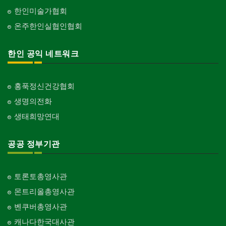
한인미술가협회
온주한인실협인협회
한인 공익 네트워크
홍푹정신건강협회
생명의전화
생태희망연대
공공 정부기관
토론토총영사관
몬트리올총영사관
벤쿠버총영사관
캐나다한국대사관