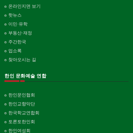
온라인지면 보기
핫뉴스
이민·유학
부동산·재정
주간한국
업소록
찾아오시는 길
한인 문화예술 연합
한인문인협회
한인교향악단
한국학교연합회
토론토한인회
한인여성회