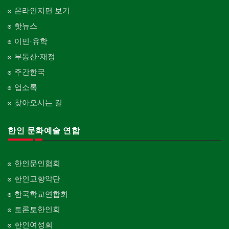
온라인지면 보기
핫뉴스
이민·유학
부동산·재정
주간한국
업소록
찾아오시는 길
한인 문화예술 연합
한인문인협회
한인교향악단
한국학교연합회
토론토한인회
한인여성회