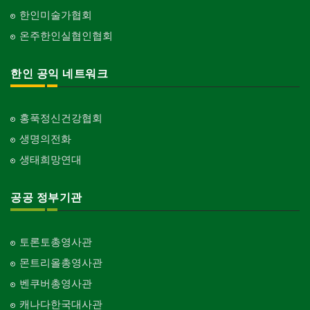
한인미술가협회
온주한인실협인협회
한인 공익 네트워크
홍푹정신건강협회
생명의전화
생태희망연대
공공 정부기관
토론토총영사관
몬트리올총영사관
벤쿠버총영사관
캐나다한국대사관