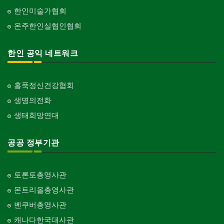
한인미술가협회
온주한인실협인협회
한인 공익 네트워크
홍푹정신건강협회
생명의전화
생태희망연대
공공 정부기관
토론토총영사관
몬트리올총영사관
벤쿠버총영사관
캐나다한국대사관