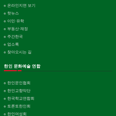
온라인지면 보기
핫뉴스
이민·유학
부동산·재정
주간한국
업소록
찾아오시는 길
한인 문화예술 연합
한인문인협회
한인교향악단
한국학교연합회
토론토한인회
한인여성회