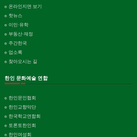
온라인지면 보기
핫뉴스
이민·유학
부동산·재정
주간한국
업소록
찾아오시는 길
한인 문화예술 연합
한인문인협회
한인교향악단
한국학교연합회
토론토한인회
한인여성회