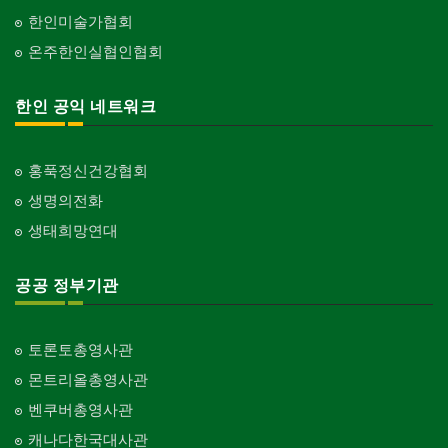
한인미술가협회
온주한인실협인협회
한인 공익 네트워크
홍푹정신건강협회
생명의전화
생태희망연대
공공 정부기관
토론토총영사관
몬트리올총영사관
벤쿠버총영사관
캐나다한국대사관