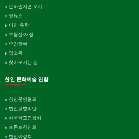
온라인지면 보기
핫뉴스
이민·유학
부동산·재정
주간한국
업소록
찾아오시는 길
한인 문화예술 연합
한인문인협회
한인교향악단
한국학교연합회
토론토한인회
한인여성회