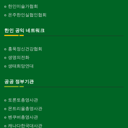
한인미술가협회
온주한인실협인협회
한인 공익 네트워크
홍푹정신건강협회
생명의전화
생태희망연대
공공 정부기관
토론토총영사관
몬트리올총영사관
벤쿠버총영사관
캐나다한국대사관