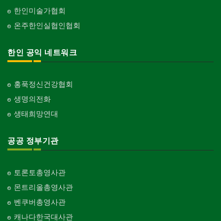
한인미술가협회
온주한인실협인협회
한인 공익 네트워크
홍푹정신건강협회
생명의전화
생태희망연대
공공 정부기관
토론토총영사관
몬트리올총영사관
벤쿠버총영사관
캐나다한국대사관