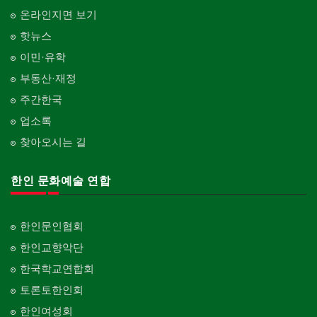
온라인지면 보기
핫뉴스
이민·유학
부동산·재정
주간한국
업소록
찾아오시는 길
한인 문화예술 연합
한인문인협회
한인교향악단
한국학교연합회
토론토한인회
한인여성회