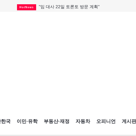
"임 대사 22일 토론토 방문 계획"
HotNews
캐나다 관광업, 올여름 기록적 호황
HotNews
온타리오 3곳 보궐선거 확정
HotNews
캐나다·미국 교역 20억 불 감소
HotNews
온타리오 공공기관 8곳 감사
HotNews
국내 신차 판매 2개월 연속 증가
Car
토론토 임대주택 5,600가구 공급
HotNews
"음향 시스템 필요한가요?"
HotNews
자매 작가, 장애인 재활캠프서 특별한 재능기부
HotNews
간한국
이민·유학
부동산·재정
자동차
오피니언
게시