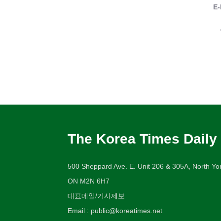
E-
The Korea Times Daily
500 Sheppard Ave. E. Unit 206 & 305A, North Yor
ON M2N 6H7
대표메일/기사제보
Email : public@koreatimes.net