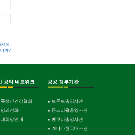
하세요.
니까?
인 공익 네트워크
공공 정부기관
홍푹정신건강협회
토론토총영사관
생명의전화
몬트리올총영사관
생태희망연대
벤쿠버총영사관
캐나다한국대사관