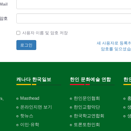
Mail
암호
사용자 이름 및 암호 저장
새 사용자로 등록
암호를 잊으셨습
캐나다 한국일보
한인 문화예술 연합
한
Masthead
한인문인협회
k,
온라인지면 보기
한인교향악단
핫뉴스
한국학교연합회
이민·유학
토론토한인회