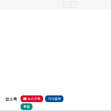
판
업소록
뉴스구독
기사검색
후원