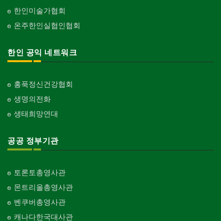
한인미술가협회
온주한인실협인협회
한인 공익 네트워크
홍푹정신건강협회
생명의전화
생태희망연대
공공 정부기관
토론토총영사관
몬트리올총영사관
벤쿠버총영사관
캐나다한국대사관