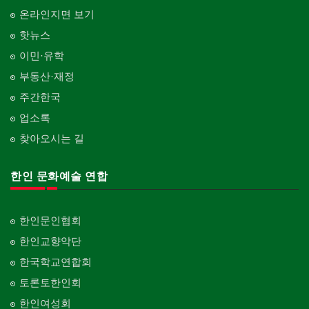
온라인지면 보기
핫뉴스
이민·유학
부동산·재정
주간한국
업소록
찾아오시는 길
한인 문화예술 연합
한인문인협회
한인교향악단
한국학교연합회
토론토한인회
한인여성회