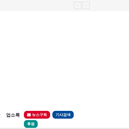
판
업소록
뉴스구독
기사검색
후원