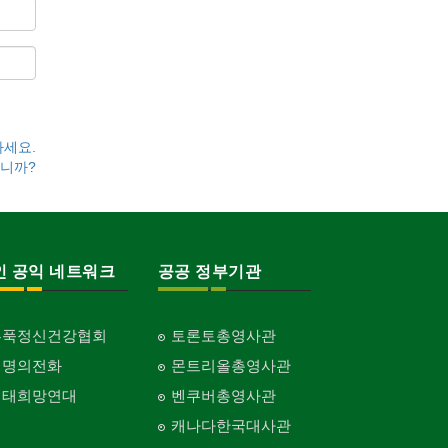
하세요.
니까?
인 공익 네트워크
공공 정부기관
홍푹정신건강협회
토론토총영사관
생명의전화
몬트리올총영사관
생태희망연대
벤쿠버총영사관
캐나다한국대사관