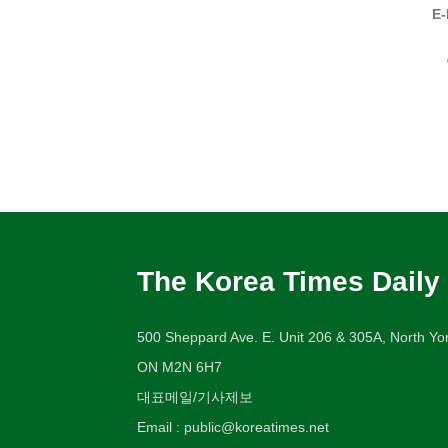
E-
The Korea Times Daily
500 Sheppard Ave. E. Unit 206 & 305A, North Yor
ON M2N 6H7
대표메일/기사제보
Email : public@koreatimes.net