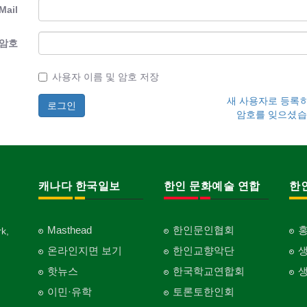
Mail
암호
사용자 이름 및 암호 저장
새 사용자로 등록
암호를 잊으셨습
캐나다 한국일보
한인 문화예술 연합
한
Masthead
한인문인협회
k,
온라인지면 보기
한인교향악단
핫뉴스
한국학교연합회
이민·유학
토론토한인회