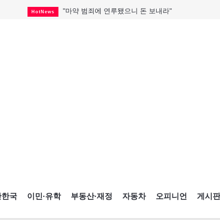
"마약 범죄에 연루됐으니 돈 보내라"
HotNews
"임 대사 22일 토론토 방문 계획"
HotNews
온타리오 3곳 보궐선거 확정
HotNews
캐나다·미국 교역 20억 불 감소
HotNews
온타리오 공공기관 8곳 감사
HotNews
국내 신차 판매 2개월 연속 증가
Car
캐나다 관광업, 올여름 기록적 호황
HotNews
"음향 시스템 필요한가요?"
HotNews
해외 수감 한국인 4년 새 25% 늘어
HotNews
간한국
이민·유학
부동산·재정
자동차
오피니언
게시