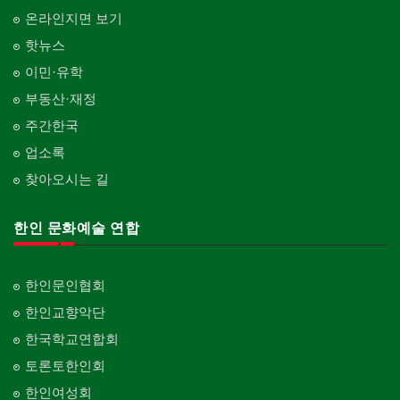
온라인지면 보기
핫뉴스
이민·유학
부동산·재정
주간한국
업소록
찾아오시는 길
한인 문화예술 연합
한인문인협회
한인교향악단
한국학교연합회
토론토한인회
한인여성회