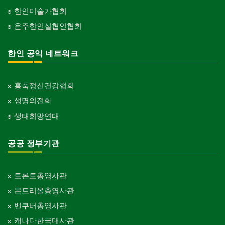
한인미술가협회
온주한인실협인협회
한인 공익 네트워크
홍푹정신건강협회
생명의전화
생태희망연대
공공 정부기관
토론토총영사관
몬트리올총영사관
벤쿠버총영사관
캐나다한국대사관