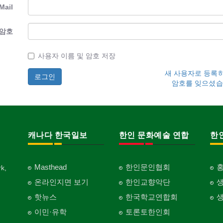
Mail
암호
사용자 이름 및 암호 저장
새 사용자로 등록
암호를 잊으셨습
캐나다 한국일보
한인 문화예술 연합
한
Masthead
한인문인협회
k,
온라인지면 보기
한인교향악단
핫뉴스
한국학교연합회
이민·유학
토론토한인회