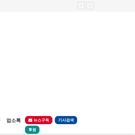
가능성 제기"
판
업소록
뉴스구독
기사검색
후원