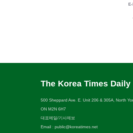
E-
The Korea Times Daily
500 Sheppard Ave. E. Unit 206 & 305A, North Yor
ON M2N 6H7
대표메일/기사제보
Email : public@koreatimes.net