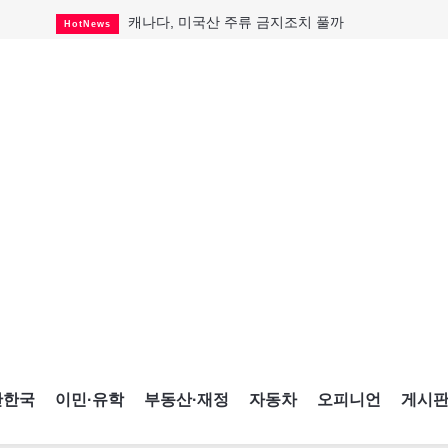
캐나다, 미국산 주류 금지조치 풀까
HotNews
"과도한 재산세 인상 억제"
HotNews
답 안 보이는 이란 전쟁
International
국세청 등 해킹 피해자 보상 청구 시작
HotNews
"美 정보기관, 독일 공항 폭발드론 러시아 소유 
International
성 접대하고, 유흥 주점서 공금 쓰고
HotNews
폭염에 다뉴브강 수위 낮아지자
International
구글과 메타가 발길 돌린 이유
Opinion
CNE에 한국의 맛과 멋 스며든다
HotNews
간한국
이민·유학
부동산·재정
자동차
오피니언
게시