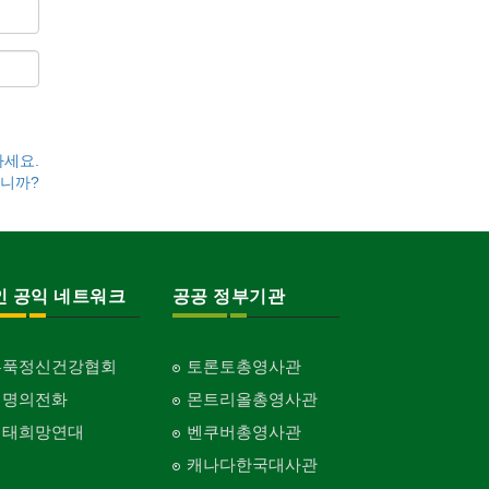
하세요.
니까?
인 공익 네트워크
공공 정부기관
홍푹정신건강협회
토론토총영사관
생명의전화
몬트리올총영사관
생태희망연대
벤쿠버총영사관
캐나다한국대사관