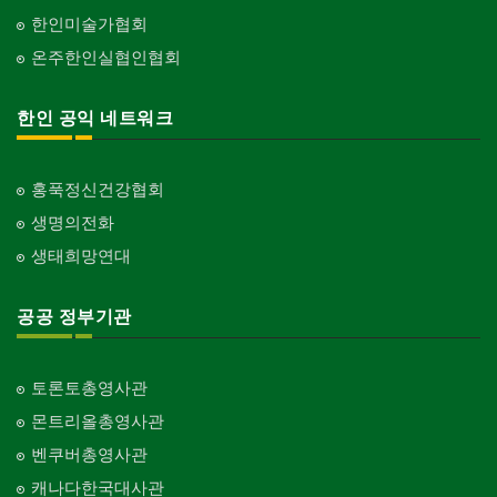
한인미술가협회
온주한인실협인협회
한인 공익 네트워크
홍푹정신건강협회
생명의전화
생태희망연대
공공 정부기관
토론토총영사관
몬트리올총영사관
벤쿠버총영사관
캐나다한국대사관