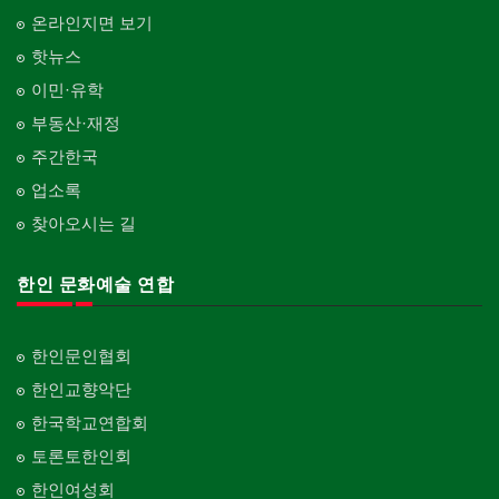
온라인지면 보기
핫뉴스
이민·유학
부동산·재정
주간한국
업소록
찾아오시는 길
한인 문화예술 연합
한인문인협회
한인교향악단
한국학교연합회
토론토한인회
한인여성회