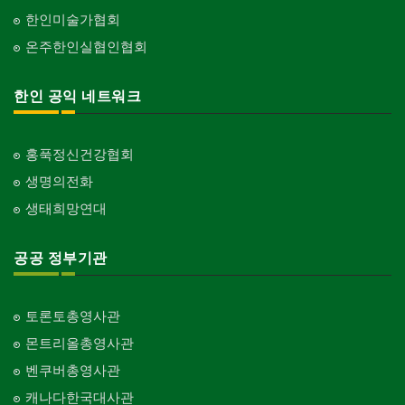
한인미술가협회
온주한인실협인협회
한인 공익 네트워크
홍푹정신건강협회
생명의전화
생태희망연대
공공 정부기관
토론토총영사관
몬트리올총영사관
벤쿠버총영사관
캐나다한국대사관