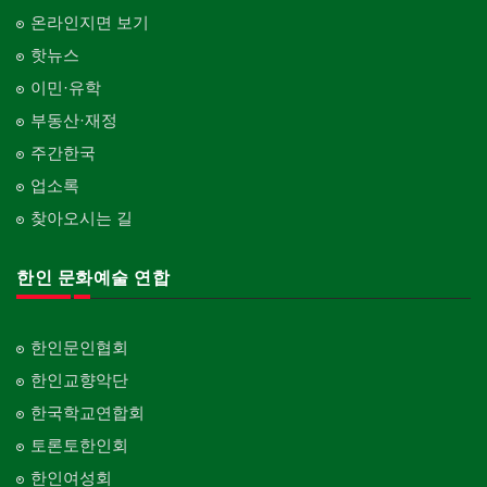
온라인지면 보기
핫뉴스
이민·유학
부동산·재정
주간한국
업소록
찾아오시는 길
한인 문화예술 연합
한인문인협회
한인교향악단
한국학교연합회
토론토한인회
한인여성회