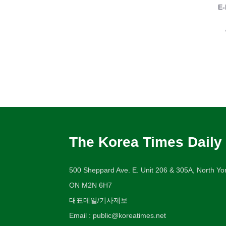
E-
The Korea Times Daily
500 Sheppard Ave. E. Unit 206 & 305A, North Yor
ON M2N 6H7
대표메일/기사제보
Email : public@koreatimes.net