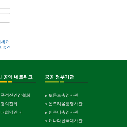
하세요.
니까?
인 공익 네트워크
공공 정부기관
홍푹정신건강협회
토론토총영사관
생명의전화
몬트리올총영사관
생태희망연대
벤쿠버총영사관
캐나다한국대사관