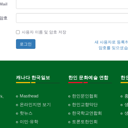
Mail
암호
사용자 이름 및 암호 저장
새 사용자로 등록
암호를 잊으셨습
캐나다 한국일보
한인 문화예술 연합
한
Masthead
한인문인협회
k,
온라인지면 보기
한인교향악단
핫뉴스
한국학교연합회
이민·유학
토론토한인회