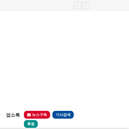
판
업소록
뉴스구독
기사검색
후원