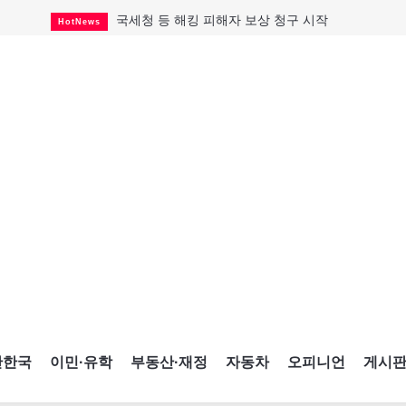
국세청 등 해킹 피해자 보상 청구 시작
HotNews
살사축제 총격 용의자 기소
HotNews
태국서 14세 중학생 총기난사...최소 8명 살해
HotNews
래리 브록 연방보수당 의원 사임
HotNews
아동병원 직원 성범죄 혐의로 기소
HotNews
맨발로 누워있거나 냄새 풍기며 음식 먹고...
HotNews
미국 영주권 수속 한인, 공항서 체포돼
HotNews
"벌써 내년 여름이 기다려진다"
CultureSports
캐나다 실업률 6.4%...2년래 최저
HotNews
간한국
이민·유학
부동산·재정
자동차
오피니언
게시