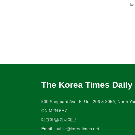
E-
The Korea Times Daily
500 Sheppard Ave. E. Unit 206 & 305A, North Yor
ON M2N 6H7
대표메일/기사제보
Email : public@koreatimes.net