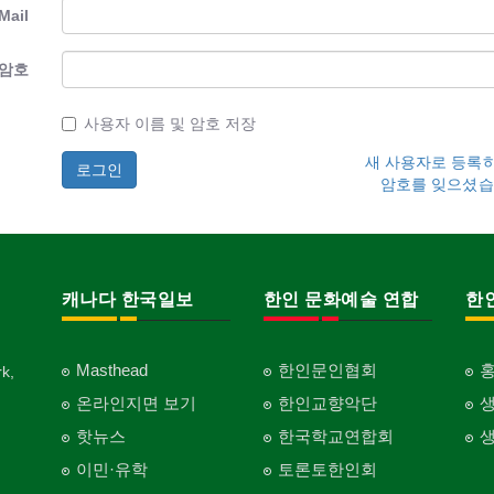
Mail
암호
사용자 이름 및 암호 저장
새 사용자로 등록
암호를 잊으셨습
캐나다 한국일보
한인 문화예술 연합
한
Masthead
한인문인협회
k,
온라인지면 보기
한인교향악단
핫뉴스
한국학교연합회
이민·유학
토론토한인회