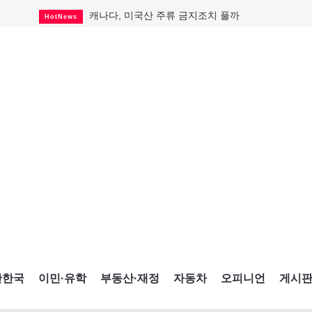
캐나다, 미국산 주류 금지조치 풀까
HotNews
"과도한 재산세 인상 억제"
HotNews
답 안 보이는 이란 전쟁
International
국세청 등 해킹 피해자 보상 청구 시작
HotNews
"美 정보기관, 독일 공항 폭발드론 러시아 소유 
International
성 접대하고, 유흥 주점서 공금 쓰고
HotNews
폭염에 다뉴브강 수위 낮아지자
International
구글과 메타가 발길 돌린 이유
Opinion
CNE에 한국의 맛과 멋 스며든다
HotNews
간한국
이민·유학
부동산·재정
자동차
오피니언
게시