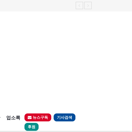
가능성 제기"
판
업소록
뉴스구독
기사검색
후원