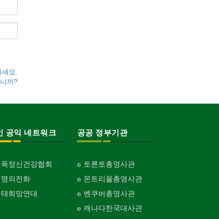
하세요.
니까?
인 공익 네트워크
공공 정부기관
홍푹정신건강협회
토론토총영사관
생명의전화
몬트리올총영사관
생태희망연대
벤쿠버총영사관
캐나다한국대사관