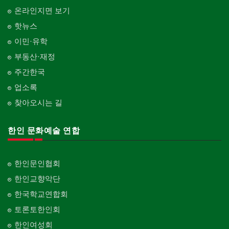
온라인지면 보기
핫뉴스
이민·유학
부동산·재정
주간한국
업소록
찾아오시는 길
한인 문화예술 연합
한인문인협회
한인교향악단
한국학교연합회
토론토한인회
한인여성회