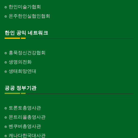
한인미술가협회
온주한인실협인협회
한인 공익 네트워크
홍푹정신건강협회
생명의전화
생태희망연대
공공 정부기관
토론토총영사관
몬트리올총영사관
벤쿠버총영사관
캐나다한국대사관