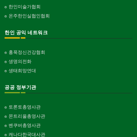
한인미술가협회
온주한인실협인협회
한인 공익 네트워크
홍푹정신건강협회
생명의전화
생태희망연대
공공 정부기관
토론토총영사관
몬트리올총영사관
벤쿠버총영사관
캐나다한국대사관