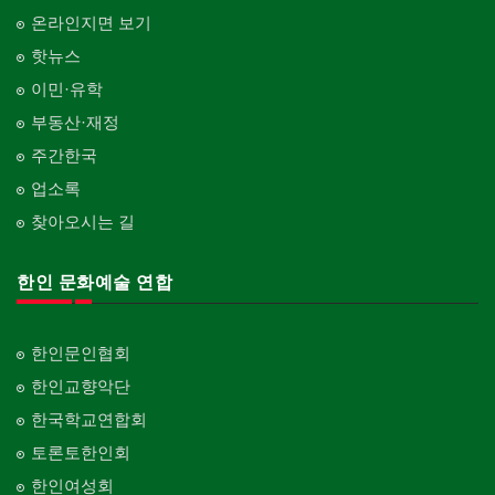
온라인지면 보기
핫뉴스
이민·유학
부동산·재정
주간한국
업소록
찾아오시는 길
한인 문화예술 연합
한인문인협회
한인교향악단
한국학교연합회
토론토한인회
한인여성회