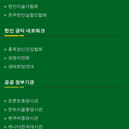
한인미술가협회
온주한인실협인협회
한인 공익 네트워크
홍푹정신건강협회
생명의전화
생태희망연대
공공 정부기관
토론토총영사관
몬트리올총영사관
벤쿠버총영사관
캐나다한국대사관