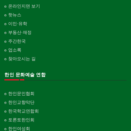
온라인지면 보기
핫뉴스
이민·유학
부동산·재정
주간한국
업소록
찾아오시는 길
한인 문화예술 연합
한인문인협회
한인교향악단
한국학교연합회
토론토한인회
한인여성회