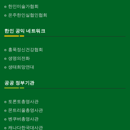
한인미술가협회
온주한인실협인협회
한인 공익 네트워크
홍푹정신건강협회
생명의전화
생태희망연대
공공 정부기관
토론토총영사관
몬트리올총영사관
벤쿠버총영사관
캐나다한국대사관