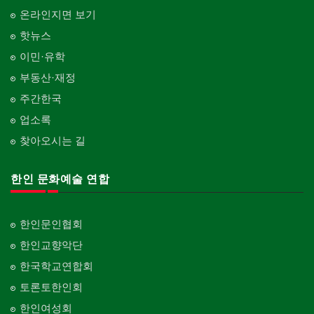
온라인지면 보기
핫뉴스
이민·유학
부동산·재정
주간한국
업소록
찾아오시는 길
한인 문화예술 연합
한인문인협회
한인교향악단
한국학교연합회
토론토한인회
한인여성회