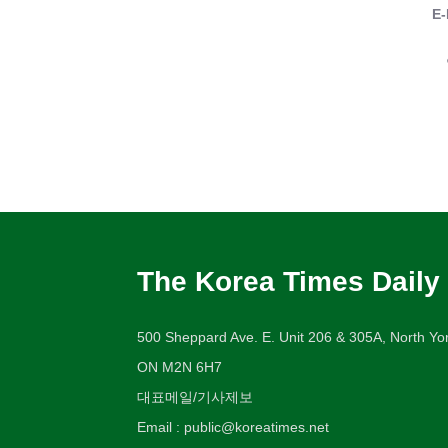
E-
The Korea Times Daily
500 Sheppard Ave. E. Unit 206 & 305A, North Yor
ON M2N 6H7
대표메일/기사제보
Email : public@koreatimes.net