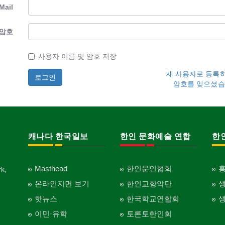
Mail
암호
사용자 이름 및 암호 저장
새 사용자로 등록
암호를 잊으셨습
캐나다 한국일보
한인 문화예술 연합
한
Masthead
한인문인협회
k,
온라인지면 보기
한인교향악단
핫뉴스
한국학교연합회
이민·유학
토론토한인회