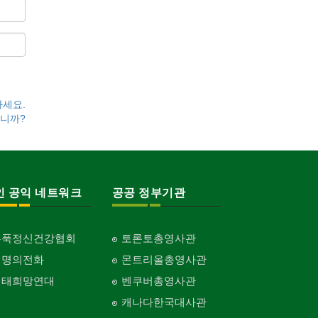
하세요.
니까?
인 공익 네트워크
공공 정부기관
홍푹정신건강협회
토론토총영사관
생명의전화
몬트리올총영사관
생태희망연대
벤쿠버총영사관
캐나다한국대사관