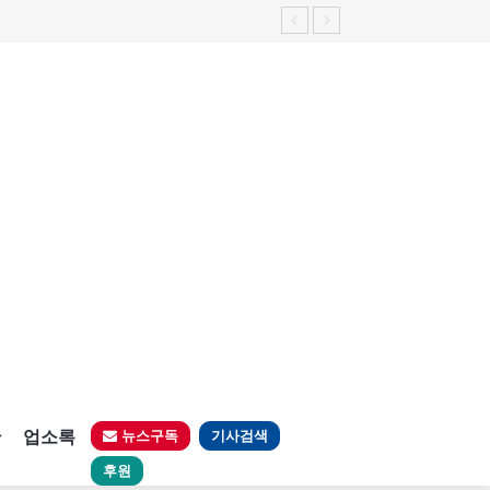
판
업소록
뉴스구독
기사검색
후원