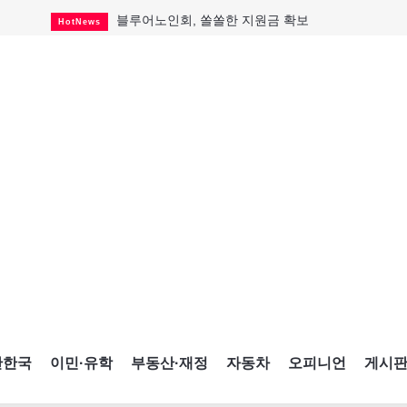
블루어노인회, 쏠쏠한 지원금 확보
HotNews
캐나다인 33% "생활비 부담에 보험 축소"
HotNews
"마약 범죄에 연루됐으니 돈 보내라"
HotNews
토론토 살사축제 총격 용의자 체포
HotNews
세계 10대 구조물서 내려오는 CN타워
CultureSports
이민자의 삶을 문학적 이야기로
CultureSports
미 총영사관 총격 용의자 2명 체포
HotNews
캐나다 공룡 화석, 주화로 탄생
CultureSports
"벌써 내년 여름이 기다려진다"
CultureSports
간한국
이민·유학
부동산·재정
자동차
오피니언
게시