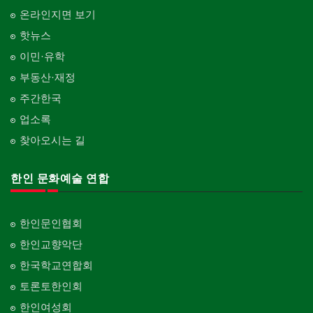
온라인지면 보기
핫뉴스
이민·유학
부동산·재정
주간한국
업소록
찾아오시는 길
한인 문화예술 연합
한인문인협회
한인교향악단
한국학교연합회
토론토한인회
한인여성회