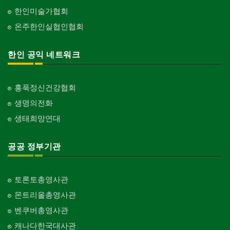
한인미술가협회
온주한인실협인협회
한인 공익 네트워크
홍푹정신건강협회
생명의전화
생태희망연대
공공 정부기관
토론토총영사관
몬트리올총영사관
벤쿠버총영사관
캐나다한국대사관