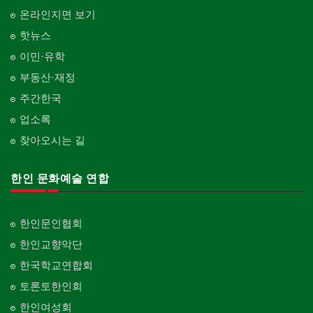
온라인지면 보기
핫뉴스
이민·유학
부동산·재정
주간한국
업소록
찾아오시는 길
한인 문화예술 연합
한인문인협회
한인교향악단
한국학교연합회
토론토한인회
한인여성회