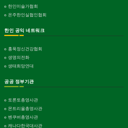
한인미술가협회
온주한인실협인협회
한인 공익 네트워크
홍푹정신건강협회
생명의전화
생태희망연대
공공 정부기관
토론토총영사관
몬트리올총영사관
벤쿠버총영사관
캐나다한국대사관