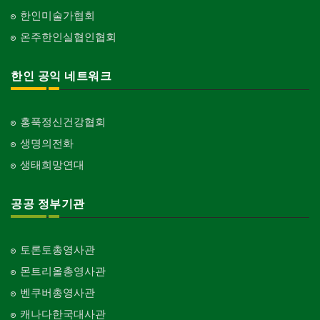
한인미술가협회
온주한인실협인협회
한인 공익 네트워크
홍푹정신건강협회
생명의전화
생태희망연대
공공 정부기관
토론토총영사관
몬트리올총영사관
벤쿠버총영사관
캐나다한국대사관