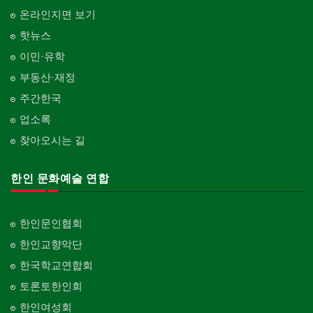
온라인지면 보기
핫뉴스
이민·유학
부동산·재정
주간한국
업소록
찾아오시는 길
한인 문화예술 연합
한인문인협회
한인교향악단
한국학교연합회
토론토한인회
한인여성회