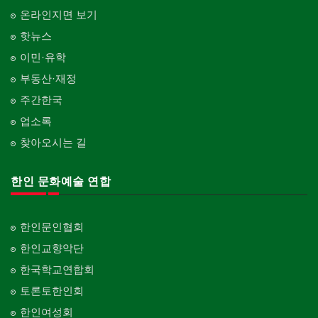
온라인지면 보기
핫뉴스
이민·유학
부동산·재정
주간한국
업소록
찾아오시는 길
한인 문화예술 연합
한인문인협회
한인교향악단
한국학교연합회
토론토한인회
한인여성회