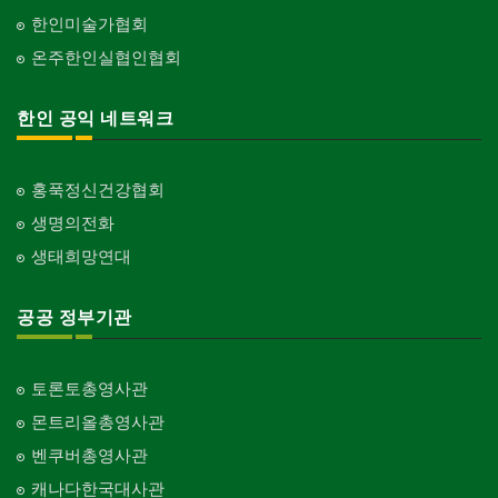
한인미술가협회
온주한인실협인협회
한인 공익 네트워크
홍푹정신건강협회
생명의전화
생태희망연대
공공 정부기관
토론토총영사관
몬트리올총영사관
벤쿠버총영사관
캐나다한국대사관