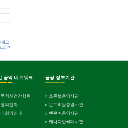
하세요.
니까?
인 공익 네트워크
공공 정부기관
홍푹정신건강협회
토론토총영사관
생명의전화
몬트리올총영사관
생태희망연대
벤쿠버총영사관
캐나다한국대사관