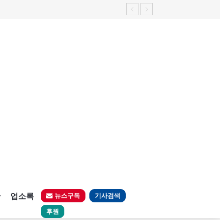
판
업소록
뉴스구독
기사검색
후원