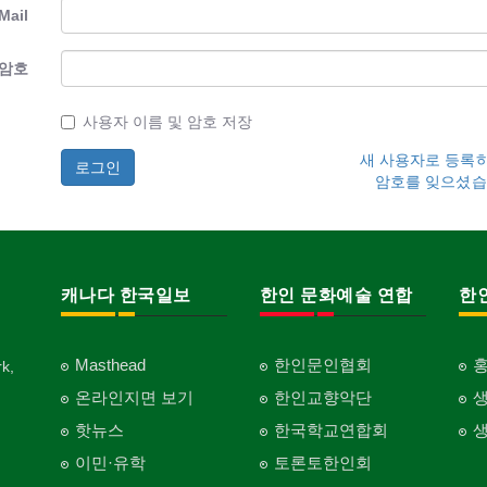
Mail
암호
사용자 이름 및 암호 저장
새 사용자로 등록
암호를 잊으셨습
캐나다 한국일보
한인 문화예술 연합
한
Masthead
한인문인협회
k,
온라인지면 보기
한인교향악단
핫뉴스
한국학교연합회
이민·유학
토론토한인회