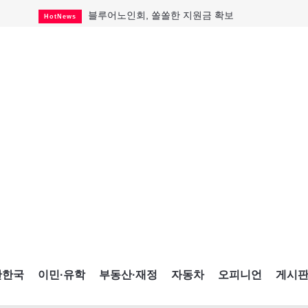
블루어노인회, 쏠쏠한 지원금 확보
HotNews
캐나다인 33% "생활비 부담에 보험 축소"
HotNews
"마약 범죄에 연루됐으니 돈 보내라"
HotNews
토론토 살사축제 총격 용의자 체포
HotNews
세계 10대 구조물서 내려오는 CN타워
CultureSports
이민자의 삶을 문학적 이야기로
CultureSports
미 총영사관 총격 용의자 2명 체포
HotNews
캐나다 공룡 화석, 주화로 탄생
CultureSports
"벌써 내년 여름이 기다려진다"
CultureSports
간한국
이민·유학
부동산·재정
자동차
오피니언
게시