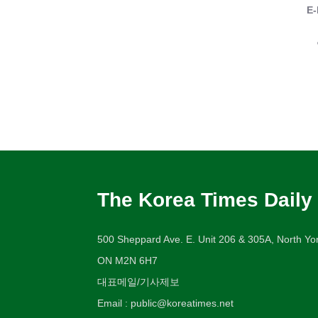
E-
The Korea Times Daily
500 Sheppard Ave. E. Unit 206 & 305A, North Yor
ON M2N 6H7
대표메일/기사제보
Email : public@koreatimes.net