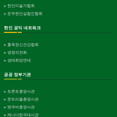
한인미술가협회
온주한인실협인협회
한인 공익 네트워크
홍푹정신건강협회
생명의전화
생태희망연대
공공 정부기관
토론토총영사관
몬트리올총영사관
벤쿠버총영사관
캐나다한국대사관