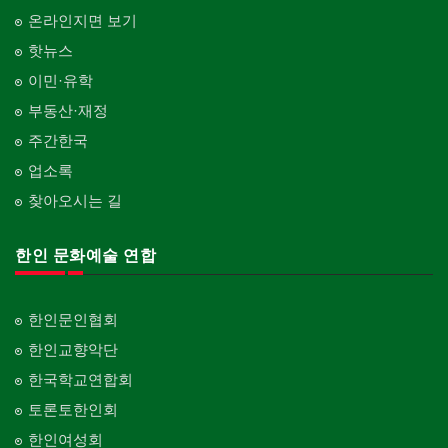
온라인지면 보기
핫뉴스
이민·유학
부동산·재정
주간한국
업소록
찾아오시는 길
한인 문화예술 연합
한인문인협회
한인교향악단
한국학교연합회
토론토한인회
한인여성회