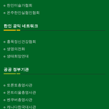
한인미술가협회
온주한인실협인협회
한인 공익 네트워크
홍푹정신건강협회
생명의전화
생태희망연대
공공 정부기관
토론토총영사관
몬트리올총영사관
벤쿠버총영사관
캐나다한국대사관