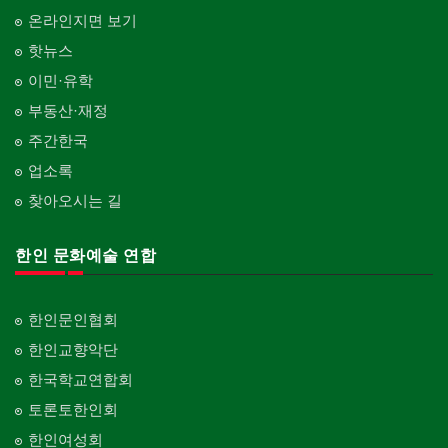
온라인지면 보기
핫뉴스
이민·유학
부동산·재정
주간한국
업소록
찾아오시는 길
한인 문화예술 연합
한인문인협회
한인교향악단
한국학교연합회
토론토한인회
한인여성회