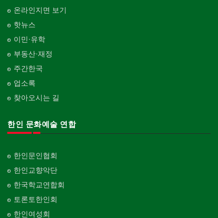
온라인지면 보기
핫뉴스
이민·유학
부동산·재정
주간한국
업소록
찾아오시는 길
한인 문화예술 연합
한인문인협회
한인교향악단
한국학교연합회
토론토한인회
한인여성회