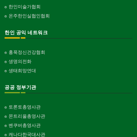
한인미술가협회
온주한인실협인협회
한인 공익 네트워크
홍푹정신건강협회
생명의전화
생태희망연대
공공 정부기관
토론토총영사관
몬트리올총영사관
벤쿠버총영사관
캐나다한국대사관