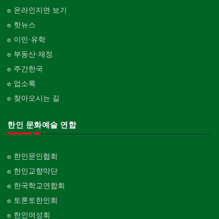
온라인지면 보기
핫뉴스
이민·유학
부동산·재정
주간한국
업소록
찾아오시는 길
한인 문화예술 연합
한인문인협회
한인교향악단
한국학교연합회
토론토한인회
한인여성회