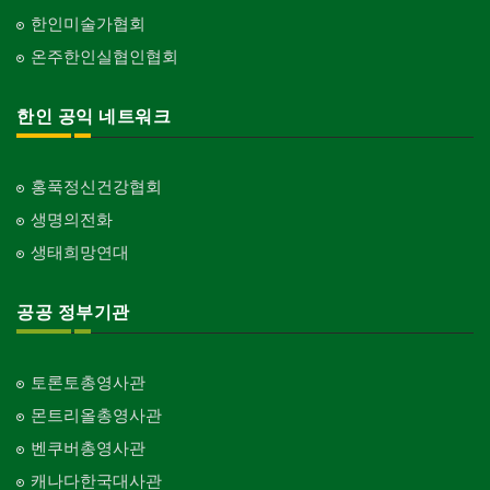
한인미술가협회
온주한인실협인협회
한인 공익 네트워크
홍푹정신건강협회
생명의전화
생태희망연대
공공 정부기관
토론토총영사관
몬트리올총영사관
벤쿠버총영사관
캐나다한국대사관