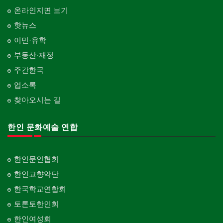
온라인지면 보기
핫뉴스
이민·유학
부동산·재정
주간한국
업소록
찾아오시는 길
한인 문화예술 연합
한인문인협회
한인교향악단
한국학교연합회
토론토한인회
한인여성회