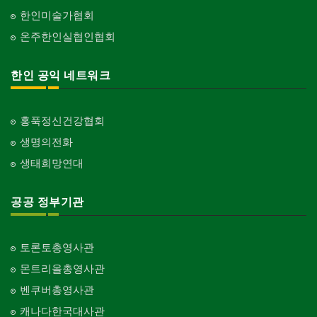
한인미술가협회
온주한인실협인협회
한인 공익 네트워크
홍푹정신건강협회
생명의전화
생태희망연대
공공 정부기관
토론토총영사관
몬트리올총영사관
벤쿠버총영사관
캐나다한국대사관