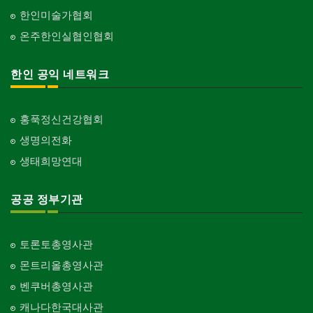
한인미술가협회
온주한인실협인협회
한인 공익 네트워크
홍푹정신건강협회
생명의전화
생태희망연대
공공 정부기관
토론토총영사관
몬트리올총영사관
벤쿠버총영사관
캐나다한국대사관