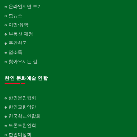
온라인지면 보기
핫뉴스
이민·유학
부동산·재정
주간한국
업소록
찾아오시는 길
한인 문화예술 연합
한인문인협회
한인교향악단
한국학교연합회
토론토한인회
한인여성회