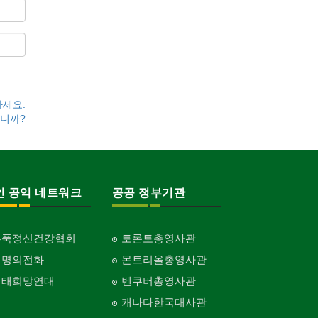
하세요.
니까?
인 공익 네트워크
공공 정부기관
홍푹정신건강협회
토론토총영사관
생명의전화
몬트리올총영사관
생태희망연대
벤쿠버총영사관
캐나다한국대사관