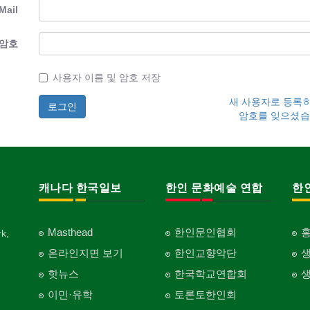
Mail
암호
사용자 이름 및 암호 저장
새 사용자로 등록
암호를 잊으셨습
캐나다 한국일보
한인 문화예술 연합
한
Masthead
한인문인협회
k,
온라인지면 보기
한인교향악단
핫뉴스
한국학교연합회
이민·유학
토론토한인회