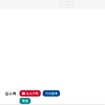
판
업소록
뉴스구독
기사검색
후원