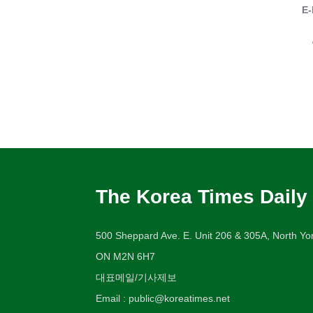
E-
The Korea Times Daily
500 Sheppard Ave. E. Unit 206 & 305A, North Yor
ON M2N 6H7
대표메일/기사제보
Email : public@koreatimes.net