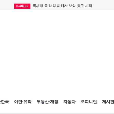
국세청 등 해킹 피해자 보상 청구 시작
HotNews
살사축제 총격 용의자 기소
HotNews
태국서 14세 중학생 총기난사...최소 8명 살해
HotNews
래리 브록 연방보수당 의원 사임
HotNews
아동병원 직원 성범죄 혐의로 기소
HotNews
맨발로 누워있거나 냄새 풍기며 음식 먹고...
HotNews
미국 영주권 수속 한인, 공항서 체포돼
HotNews
"벌써 내년 여름이 기다려진다"
CultureSports
캐나다 실업률 6.4%...2년래 최저
HotNews
간한국
이민·유학
부동산·재정
자동차
오피니언
게시