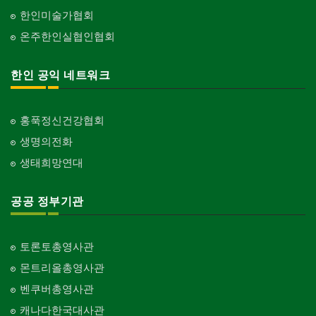
한인미술가협회
온주한인실협인협회
한인 공익 네트워크
홍푹정신건강협회
생명의전화
생태희망연대
공공 정부기관
토론토총영사관
몬트리올총영사관
벤쿠버총영사관
캐나다한국대사관