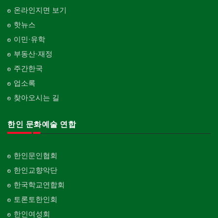
온라인지면 보기
핫뉴스
이민·유학
부동산·재정
주간한국
업소록
찾아오시는 길
한인 문화예술 연합
한인문인협회
한인교향악단
한국학교연합회
토론토한인회
한인여성회