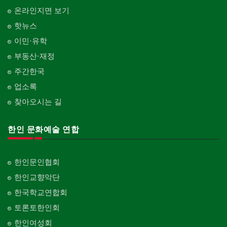
온라인지면 보기
핫뉴스
이민·유학
부동산·재정
주간한국
업소록
찾아오시는 길
한인 문화예술 연합
한인문인협회
한인교향악단
한국학교연합회
토론토한인회
한인여성회