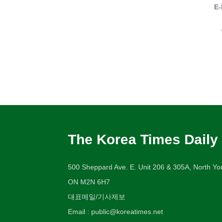
E-
The Korea Times Daily
500 Sheppard Ave. E. Unit 206 & 305A, North Yor
ON M2N 6H7
대표메일/기사제보
Email : public@koreatimes.net