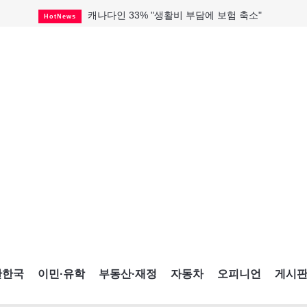
캐나다인 33% "생활비 부담에 보험 축소"
HotNews
해외 수감 한국인 4년 새 25% 늘어
HotNews
"마약 범죄에 연루됐으니 돈 보내라"
HotNews
토론토 살사축제 총격 용의자 체포
HotNews
세계 10대 구조물서 내려오는 CN타워
CultureSports
미시사가서 경찰 수사 중 총격 발생
HotNews
미 총영사관 총격 용의자 2명 체포
HotNews
캐나다 공룡 화석, 주화로 탄생
CultureSports
블루어노인회, 쏠쏠한 지원금 확보
HotNews
간한국
이민·유학
부동산·재정
자동차
오피니언
게시