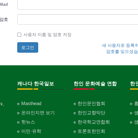
Mail
암호
사용자 이름 및 암호 저장
새 사용자로 등록
암호를 잊으셨습
캐나다 한국일보
한인 문화예술 연합
한
Masthead
한인문인협회
k,
온라인지면 보기
한인교향악단
핫뉴스
한국학교연합회
이민·유학
토론토한인회