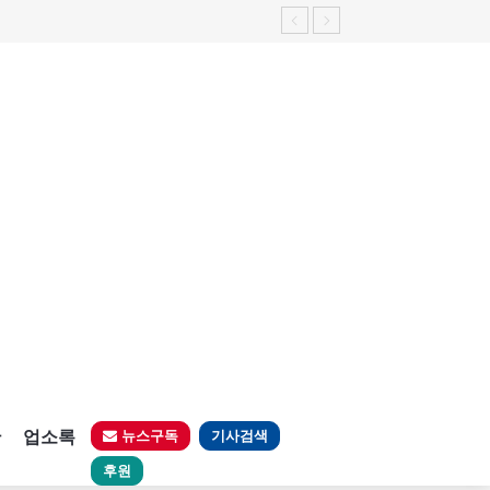
판
업소록
뉴스구독
기사검색
후원