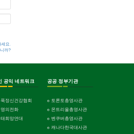
하세요.
니까?
인 공익 네트워크
공공 정부기관
홍푹정신건강협회
토론토총영사관
생명의전화
몬트리올총영사관
생태희망연대
벤쿠버총영사관
캐나다한국대사관