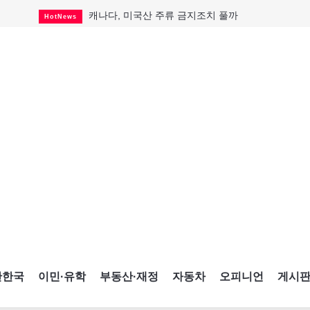
캐나다, 미국산 주류 금지조치 풀까
HotNews
제주 전국체전 10월16일 개막
CultureSports
퇴역 군용기, 산불 진화에 투입
HotNews
국세청 등 해킹 피해자 보상 청구 시작
HotNews
살사축제 총격 용의자 기소
HotNews
아동병원 직원 성범죄 혐의로 기소
HotNews
미국 영주권 수속 한인, 공항서 체포돼
HotNews
K-컬처 크루즈 타고 토론토 달군다
CultureSports
CNE에 한국의 맛과 멋 스며든다
HotNews
간한국
이민·유학
부동산·재정
자동차
오피니언
게시