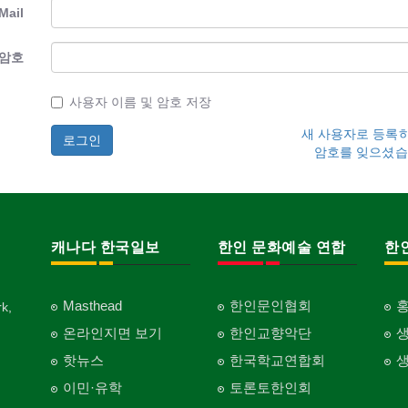
Mail
암호
사용자 이름 및 암호 저장
새 사용자로 등록
암호를 잊으셨습
캐나다 한국일보
한인 문화예술 연합
한
Masthead
한인문인협회
k,
온라인지면 보기
한인교향악단
핫뉴스
한국학교연합회
이민·유학
토론토한인회