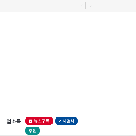
판
업소록
뉴스구독
기사검색
후원