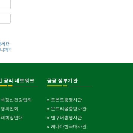
하세요.
니까?
인 공익 네트워크
공공 정부기관
홍푹정신건강협회
토론토총영사관
생명의전화
몬트리올총영사관
생태희망연대
벤쿠버총영사관
캐나다한국대사관