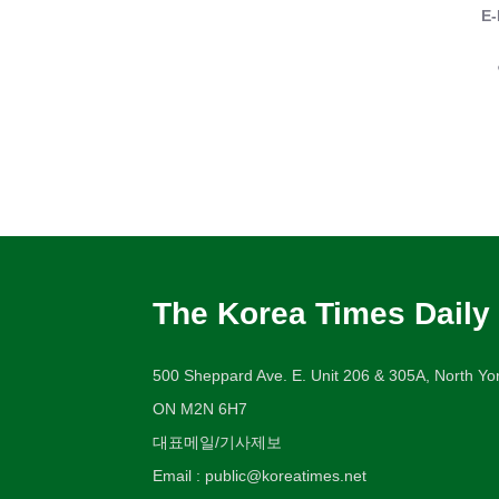
E-
The Korea Times Daily
500 Sheppard Ave. E. Unit 206 & 305A, North Yor
ON M2N 6H7
대표메일/기사제보
Email : public@koreatimes.net