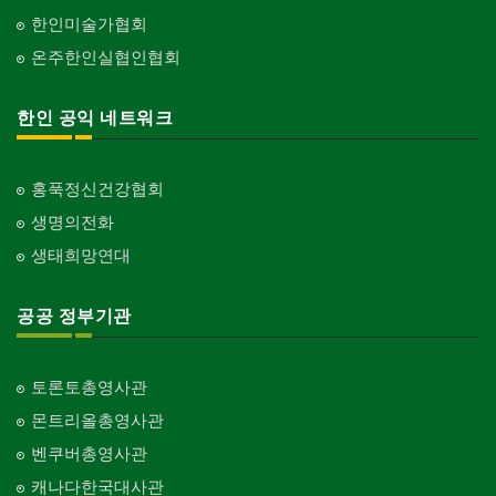
한인미술가협회
온주한인실협인협회
한인 공익 네트워크
홍푹정신건강협회
생명의전화
생태희망연대
공공 정부기관
토론토총영사관
몬트리올총영사관
벤쿠버총영사관
캐나다한국대사관