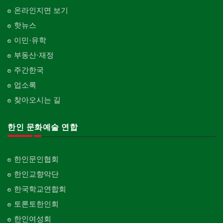
온라인지면 보기
핫뉴스
이민·유학
부동산·재정
주간한국
업소록
찾아오시는 길
한인 문화예술 연합
한인문인협회
한인교향악단
한국학교연합회
토론토한인회
한인여성회