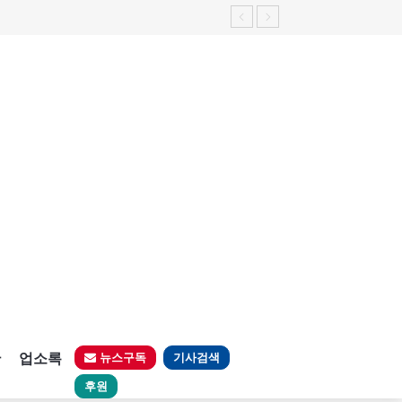
판
업소록
뉴스구독
기사검색
후원