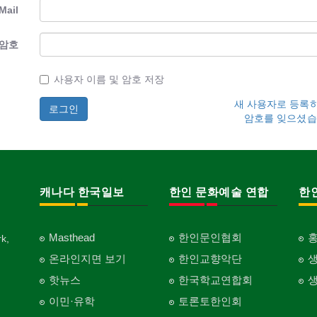
Mail
암호
사용자 이름 및 암호 저장
새 사용자로 등록
암호를 잊으셨습
캐나다 한국일보
한인 문화예술 연합
한
Masthead
한인문인협회
k,
온라인지면 보기
한인교향악단
핫뉴스
한국학교연합회
이민·유학
토론토한인회