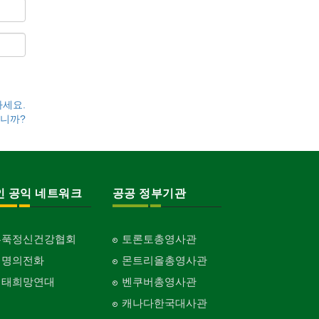
하세요.
니까?
인 공익 네트워크
공공 정부기관
홍푹정신건강협회
토론토총영사관
생명의전화
몬트리올총영사관
생태희망연대
벤쿠버총영사관
캐나다한국대사관