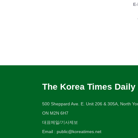
E-
The Korea Times Daily
500 Sheppard Ave. E. Unit 206 & 305A, North Yor
ON M2N 6H7
대표메일/기사제보
Email : public@koreatimes.net