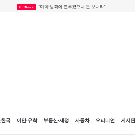
"마약 범죄에 연루됐으니 돈 보내라"
HotNews
"임 대사 22일 토론토 방문 계획"
HotNews
온타리오 3곳 보궐선거 확정
HotNews
캐나다·미국 교역 20억 불 감소
HotNews
온타리오 공공기관 8곳 감사
HotNews
국내 신차 판매 2개월 연속 증가
Car
캐나다 관광업, 올여름 기록적 호황
HotNews
"음향 시스템 필요한가요?"
HotNews
해외 수감 한국인 4년 새 25% 늘어
HotNews
간한국
이민·유학
부동산·재정
자동차
오피니언
게시