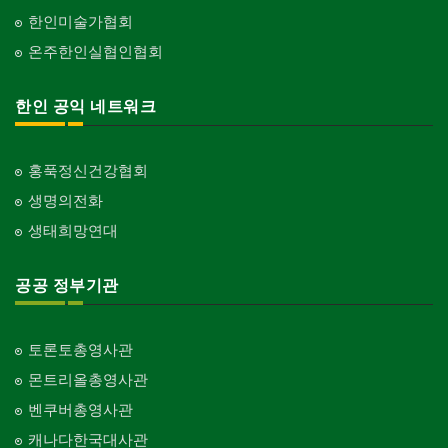
한인미술가협회
온주한인실협인협회
한인 공익 네트워크
홍푹정신건강협회
생명의전화
생태희망연대
공공 정부기관
토론토총영사관
몬트리올총영사관
벤쿠버총영사관
캐나다한국대사관