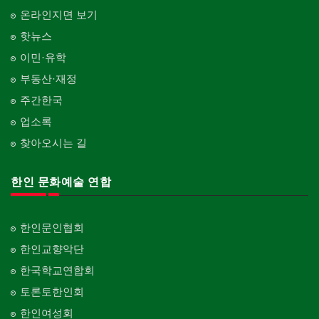
온라인지면 보기
핫뉴스
이민·유학
부동산·재정
주간한국
업소록
찾아오시는 길
한인 문화예술 연합
한인문인협회
한인교향악단
한국학교연합회
토론토한인회
한인여성회