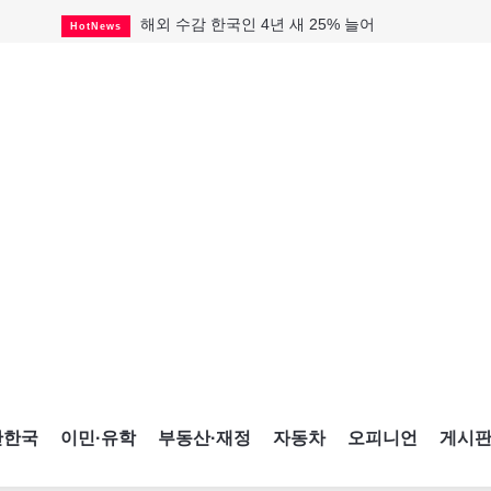
해외 수감 한국인 4년 새 25% 늘어
HotNews
"마약 범죄에 연루됐으니 돈 보내라"
HotNews
GTA 주택거래 전년비 0.9%↓, 전월비 3.2%↑
RealtyFinancing
TTC 역무 감독관 97% 파업 찬성
HotNews
살해 전 이미 경찰 찾았던 여성들
HotNews
미시사가서 경찰 수사 중 총격 발생
HotNews
비만·당뇨약 수요 확대에 제약사 웃었다
HotNews
원유 호황에 웃은 연방천연자원부
HotNews
캐나다인 33% "생활비 부담에 보험 축소"
HotNews
간한국
이민·유학
부동산·재정
자동차
오피니언
게시