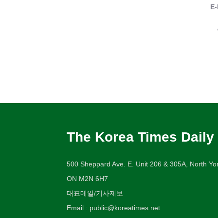
E-
The Korea Times Daily
500 Sheppard Ave. E. Unit 206 & 305A, North Yor
ON M2N 6H7
대표메일/기사제보
Email : public@koreatimes.net