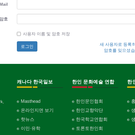
Mail
암호
사용자 이름 및 암호 저장
새 사용자로 등록
암호를 잊으셨습
캐나다 한국일보
한인 문화예술 연합
한
Masthead
한인문인협회
k,
온라인지면 보기
한인교향악단
핫뉴스
한국학교연합회
이민·유학
토론토한인회