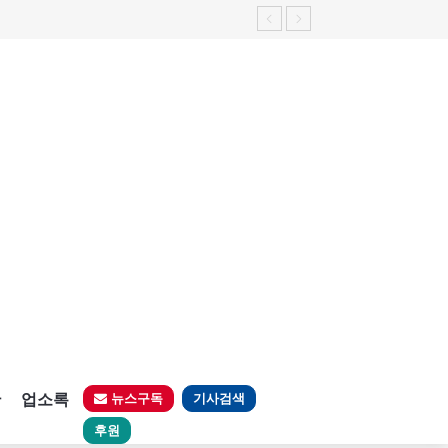
판
업소록
뉴스구독
기사검색
후원