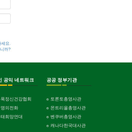
하세요.
니까?
인 공익 네트워크
공공 정부기관
홍푹정신건강협회
토론토총영사관
생명의전화
몬트리올총영사관
생태희망연대
벤쿠버총영사관
캐나다한국대사관