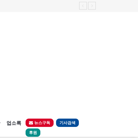
판
업소록
뉴스구독
기사검색
후원