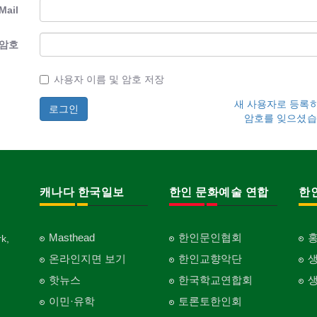
Mail
암호
사용자 이름 및 암호 저장
새 사용자로 등록
암호를 잊으셨습
캐나다 한국일보
한인 문화예술 연합
한
Masthead
한인문인협회
k,
온라인지면 보기
한인교향악단
핫뉴스
한국학교연합회
이민·유학
토론토한인회