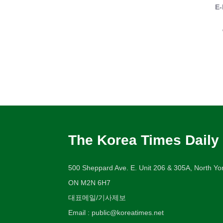
E-
The Korea Times Daily
500 Sheppard Ave. E. Unit 206 & 305A, North Yor
ON M2N 6H7
대표메일/기사제보
Email : public@koreatimes.net