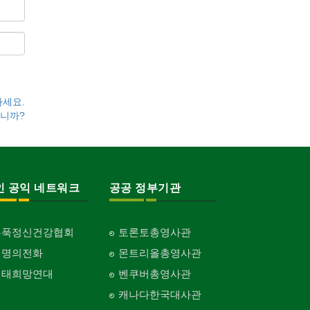
하세요.
니까?
인 공익 네트워크
공공 정부기관
홍푹정신건강협회
토론토총영사관
생명의전화
몬트리올총영사관
생태희망연대
벤쿠버총영사관
캐나다한국대사관