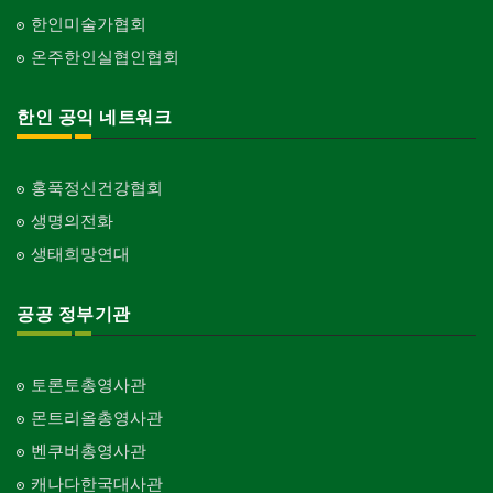
한인미술가협회
온주한인실협인협회
한인 공익 네트워크
홍푹정신건강협회
생명의전화
생태희망연대
공공 정부기관
토론토총영사관
몬트리올총영사관
벤쿠버총영사관
캐나다한국대사관