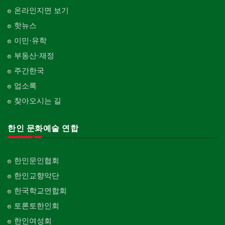
온라인지면 보기
핫뉴스
이민·유학
부동산·재정
주간한국
업소록
찾아오시는 길
한인 문화예술 연합
한인문인협회
한인교향악단
한국학교연합회
토론토한인회
한인여성회