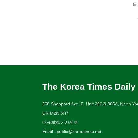
E-
The Korea Times Daily
500 Sheppard Ave. E. Unit 206 & 305A, North Yor
ON M2N 6H7
대표메일/기사제보
Email : public@koreatimes.net