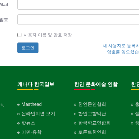
Mail
암호
사용자 이름 및 암호 저장
새 사용자로 등록
암호를 잊으셨습
캐나다 한국일보
한인 문화예술 연합
한
Masthead
한인문인협회
k,
온라인지면 보기
한인교향악단
핫뉴스
한국학교연합회
이민·유학
토론토한인회