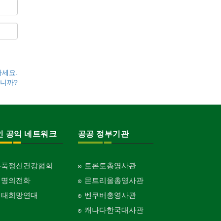
하세요.
니까?
인 공익 네트워크
공공 정부기관
홍푹정신건강협회
토론토총영사관
생명의전화
몬트리올총영사관
생태희망연대
벤쿠버총영사관
캐나다한국대사관