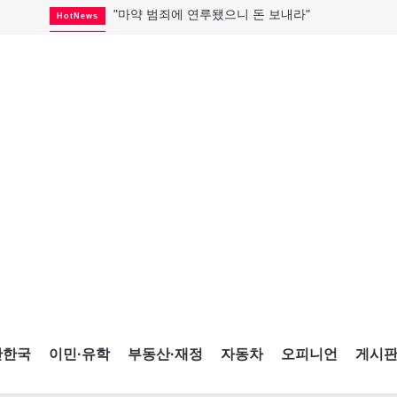
토론토 살사축제 총격 용의자 체포
HotNews
세계 10대 구조물서 내려오는 CN타워
CultureSports
이민자의 삶을 문학적 이야기로
CultureSports
미 총영사관 총격 용의자 2명 체포
HotNews
캐나다 공룡 화석, 주화로 탄생
CultureSports
"벌써 내년 여름이 기다려진다"
CultureSports
블루어노인회, 쏠쏠한 지원금 확보
HotNews
캐나다인 33% "생활비 부담에 보험 축소"
HotNews
"마약 범죄에 연루됐으니 돈 보내라"
HotNews
간한국
이민·유학
부동산·재정
자동차
오피니언
게시