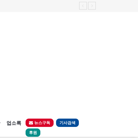
판
업소록
뉴스구독
기사검색
후원