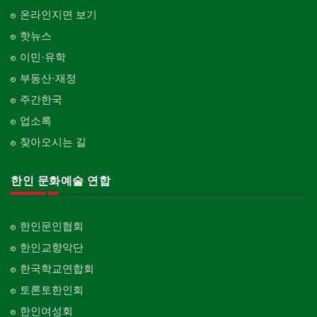
온라인지면 보기
핫뉴스
이민·유학
부동산·재정
주간한국
업소록
찾아오시는 길
한인 문화예술 연합
한인문인협회
한인교향악단
한국학교연합회
토론토한인회
한인여성회