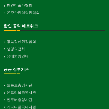
한인미술가협회
온주한인실협인협회
한인 공익 네트워크
홍푹정신건강협회
생명의전화
생태희망연대
공공 정부기관
토론토총영사관
몬트리올총영사관
벤쿠버총영사관
캐나다한국대사관