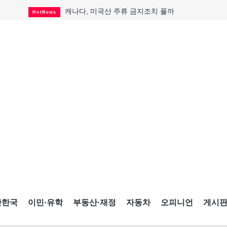
캐나다, 미국산 주류 금지조치 풀까
HotNews
제주 전국체전 10월16일 개막
CultureSports
퇴역 군용기, 산불 진화에 투입
HotNews
국세청 등 해킹 피해자 보상 청구 시작
HotNews
살사축제 총격 용의자 기소
HotNews
아동병원 직원 성범죄 혐의로 기소
HotNews
미국 영주권 수속 한인, 공항서 체포돼
HotNews
K-컬처 크루즈 타고 토론토 달군다
CultureSports
CNE에 한국의 맛과 멋 스며든다
HotNews
간한국
이민·유학
부동산·재정
자동차
오피니언
게시