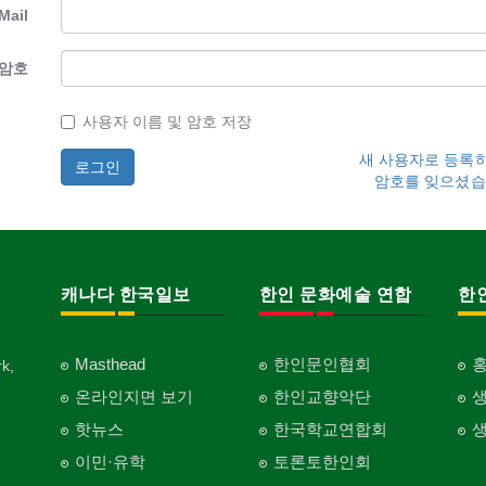
Mail
암호
사용자 이름 및 암호 저장
새 사용자로 등록
암호를 잊으셨습
캐나다 한국일보
한인 문화예술 연합
한
Masthead
한인문인협회
k,
온라인지면 보기
한인교향악단
핫뉴스
한국학교연합회
이민·유학
토론토한인회