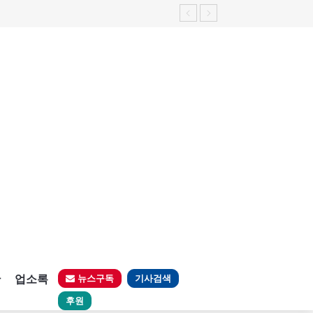
판
업소록
뉴스구독
기사검색
후원