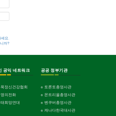
하세요.
니까?
인 공익 네트워크
공공 정부기관
홍푹정신건강협회
토론토총영사관
생명의전화
몬트리올총영사관
생태희망연대
벤쿠버총영사관
캐나다한국대사관