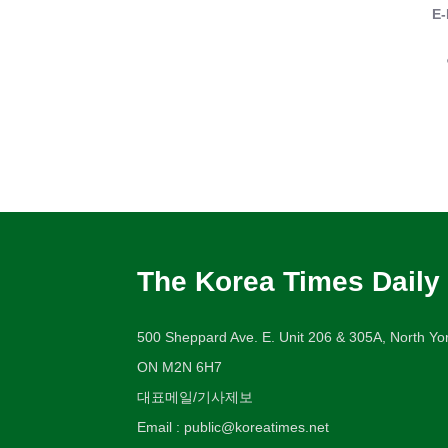
E-
The Korea Times Daily
500 Sheppard Ave. E. Unit 206 & 305A, North Yor
ON M2N 6H7
대표메일/기사제보
Email : public@koreatimes.net