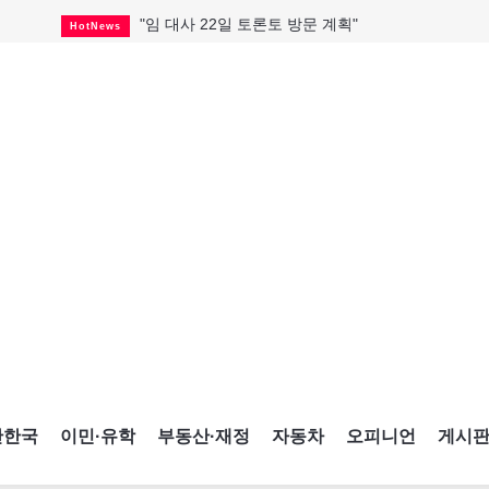
"임 대사 22일 토론토 방문 계획"
HotNews
캐나다 관광업, 올여름 기록적 호황
HotNews
온타리오 3곳 보궐선거 확정
HotNews
캐나다·미국 교역 20억 불 감소
HotNews
온타리오 공공기관 8곳 감사
HotNews
국내 신차 판매 2개월 연속 증가
Car
토론토 임대주택 5,600가구 공급
HotNews
"음향 시스템 필요한가요?"
HotNews
자매 작가, 장애인 재활캠프서 특별한 재능기부
HotNews
간한국
이민·유학
부동산·재정
자동차
오피니언
게시