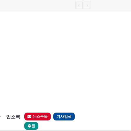
판
업소록
뉴스구독
기사검색
후원