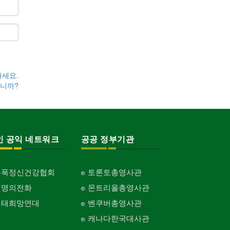
하세요.
니까?
인 공익 네트워크
공공 정부기관
홍푹정신건강협회
토론토총영사관
생명의전화
몬트리올총영사관
생태희망연대
벤쿠버총영사관
캐나다한국대사관