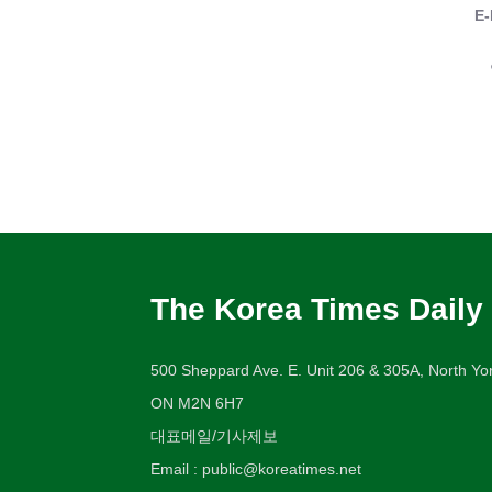
E-
The Korea Times Daily
500 Sheppard Ave. E. Unit 206 & 305A, North Yor
ON M2N 6H7
대표메일/기사제보
Email : public@koreatimes.net